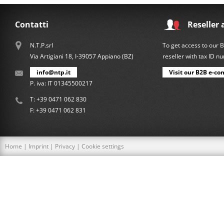
Contatti
Reseller 
N.T.P.srl
To get access to our 
Via Artigiani 18, I-39057 Appiano (BZ)
reseller with tax ID 
info@ntp.it
Visit our B2B e-co
P. iva: IT 01345500217
T:
+39 0471 062 830
F: +39 0471 062 831
Home
|
Imprint
|
Privacy
|
Cookie settings