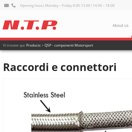
Opening hours Monday – Friday 8.00-13.00 I 14.00 – 18.00
About us
Vi trovate qui:
Products
>
QSP - componenti Motorsport
Raccordi e connettori